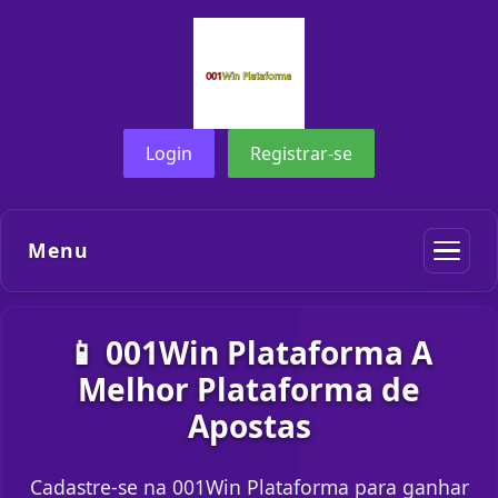
Login
Registrar-se
Menu
📱 001Win Plataforma A
Melhor Plataforma de
Apostas
Cadastre-se na 001Win Plataforma para ganhar