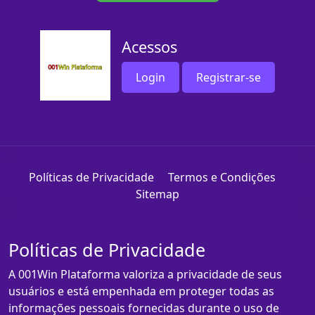
Acessos
Login
Registrar-se
Políticas de Privacidade
Termos e Condições
Sitemap
Políticas de Privacidade
A 001Win Plataforma valoriza a privacidade de seus
usuários e está empenhada em proteger todas as
informações pessoais fornecidas durante o uso de