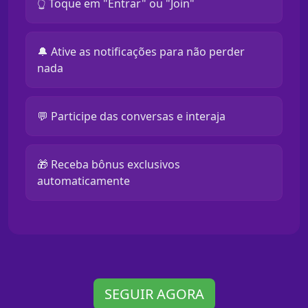
👆 Toque em "Entrar" ou "Join"
🔔 Ative as notificações para não perder
nada
💬 Participe das conversas e interaja
🎁 Receba bônus exclusivos
automaticamente
SEGUIR AGORA