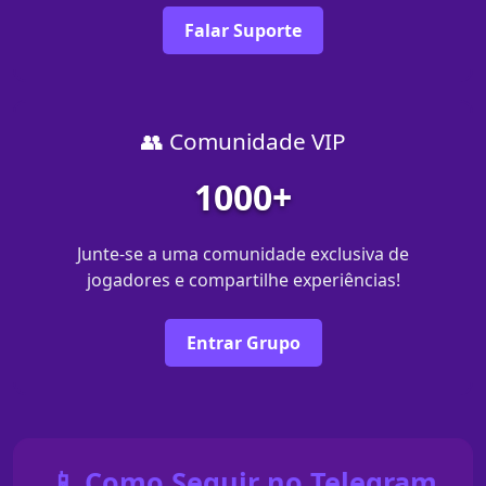
Falar Suporte
👥 Comunidade VIP
1000+
Junte-se a uma comunidade exclusiva de
jogadores e compartilhe experiências!
Entrar Grupo
📱 Como Seguir no Telegram