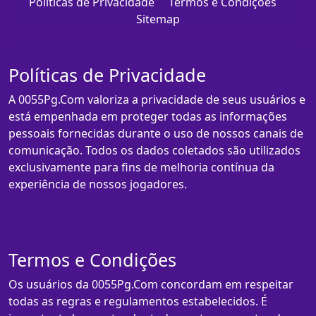
Políticas de Privacidade
Termos e Condições
Sitemap
Políticas de Privacidade
A 0055Pg.Com valoriza a privacidade de seus usuários e
está empenhada em proteger todas as informações
pessoais fornecidas durante o uso de nossos canais de
comunicação. Todos os dados coletados são utilizados
exclusivamente para fins de melhoria contínua da
experiência de nossos jogadores.
Termos e Condições
Os usuários da 0055Pg.Com concordam em respeitar
todas as regras e regulamentos estabelecidos. É