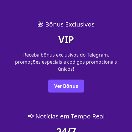
🎁 Bônus Exclusivos
VIP
Receba bônus exclusivos do Telegram,
promoções especiais e códigos promocionais
únicos!
Ver Bônus
📢 Notícias em Tempo Real
24/7