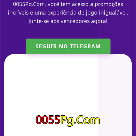
0055Pg.Com, você tem acesso a promoções
incríveis e uma experiência de jogo inigualável.
Junte-se aos vencedores agora!
SEGUIR NO TELEGRAM