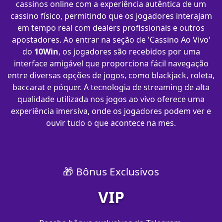
cassinos online com a experiência autêntica de um
cassino físico, permitindo que os jogadores interajam
em tempo real com dealers profissionais e outros
apostadores. Ao entrar na seção de 'Cassino Ao Vivo'
do
10Win
, os jogadores são recebidos por uma
interface amigável que proporciona fácil navegação
entre diversas opções de jogos, como blackjack, roleta,
baccarat e póquer. A tecnologia de streaming de alta
qualidade utilizada nos jogos ao vivo oferece uma
experiência imersiva, onde os jogadores podem ver e
ouvir tudo o que acontece na mes.
🎁 Bônus Exclusivos
VIP