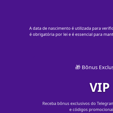
A data de nascimento é utilizada para verifi
é obrigatória por lei e é essencial para ma
🎁 Bônus Exclu
VIP
Receba bônus exclusivos do Telegra
e códigos promocionai