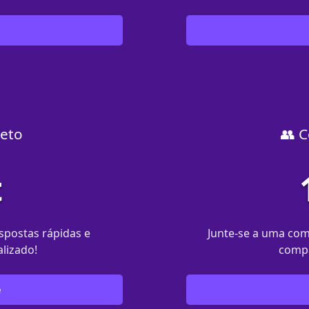
reto
👥 
t
espostas rápidas e
Junte-se a uma com
lizado!
compa
e