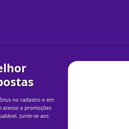
elhor
postas
ônus no cadastro e em
m acesso a promoções
ualável. Junte-se aos