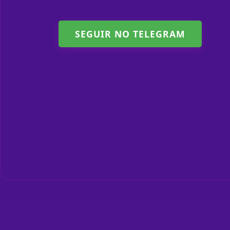
SEGUIR NO TELEGRAM