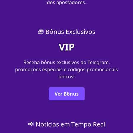
dos apostadores.
🎁 Bônus Exclusivos
VIP
Receba bônus exclusivos do Telegram,
promoções especiais e códigos promocionais
únicos!
Ver Bônus
📢 Notícias em Tempo Real