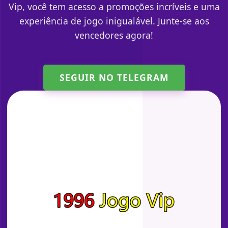
Vip, você tem acesso a promoções incríveis e uma
experiência de jogo inigualável. Junte-se aos
vencedores agora!
SEGUIR NO TELEGRAM