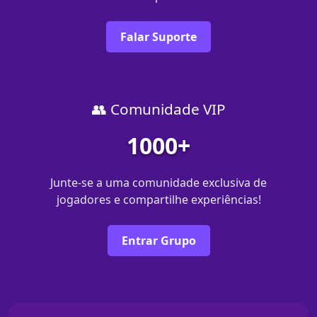
Falar Suporte
👥 Comunidade VIP
1000+
Junte-se a uma comunidade exclusiva de
jogadores e compartilhe experiências!
Entrar Grupo