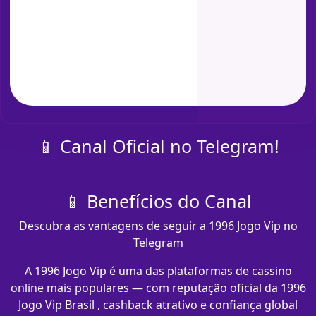
📱 Canal Oficial no Telegram!
📱 Benefícios do Canal
Descubra as vantagens de seguir a 1996 Jogo Vip no
Telegram
A 1996 Jogo Vip é uma das plataformas de cassino
online mais populares — com reputação oficial da 1996
Jogo Vip Brasil , cashback atrativo e confiança global