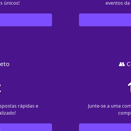
s únicos!
eventos da
reto
👥 
t
espostas rápidas e
Junte-se a uma com
lizado!
compa
e