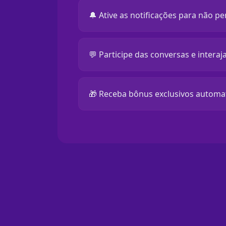
🔔 Ative as notificações para não p
💬 Participe das conversas e interaj
🎁 Receba bônus exclusivos autom