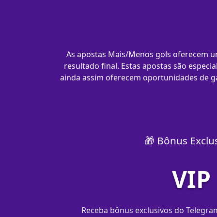
As apostas Mais/Menos gols oferecem um
resultado final. Estas apostas são esp
ainda assim oferecem oportunidades de ga
🎁 Bônus Exclu
VIP
Receba bônus exclusivos do Telegra