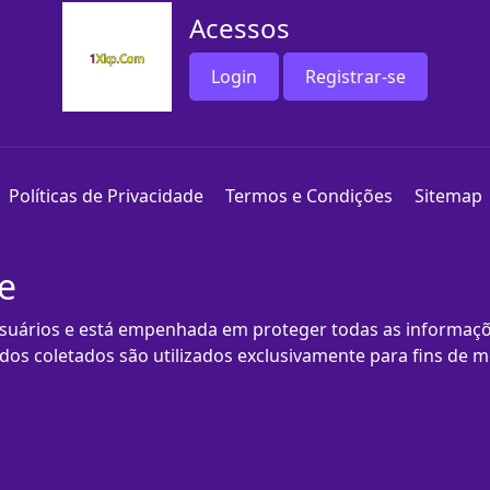
Acessos
Login
Registrar-se
Políticas de Privacidade
Termos e Condições
Sitemap
de
 usuários e está empenhada em proteger todas as informaçõ
os coletados são utilizados exclusivamente para fins de m