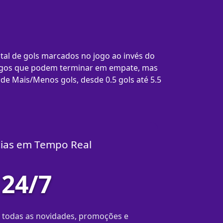
al de gols marcados no jogo ao invés do
jogos que podem terminar em empate, mas
e Mais/Menos gols, desde 0.5 gols até 5.5
cias em Tempo Real
24/7
e todas as novidades, promoções e