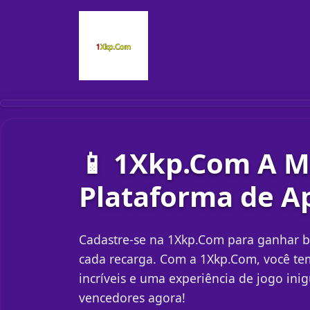
📱 1Xkp.Com A M
Plataforma de A
Cadastre-se na 1Xkp.Com para ganhar 
cada recarga. Com a 1Xkp.Com, você t
incríveis e uma experiência de jogo inig
vencedores agora!