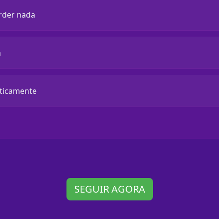
erder nada
a
aticamente
SEGUIR AGORA