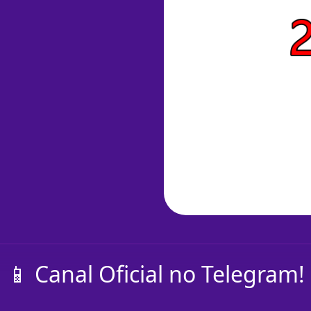
📱 Canal Oficial no Telegram!