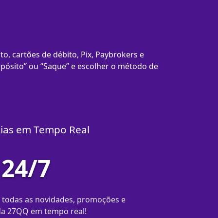
o, cartões de débito, Pix, Paybrokers e
epósito” ou “Saque” e escolher o método de
cias em Tempo Real
24/7
e todas as novidades, promoções e
da 27QQ em tempo real!