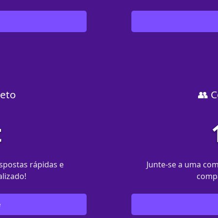
reto
👥 
t
espostas rápidas e
Junte-se a uma com
lizado!
compa
e