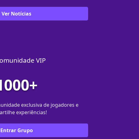
Ver Notícias
Comunidade VIP
1000+
unidade exclusiva de jogadores e
rtilhe experiências!
Entrar Grupo