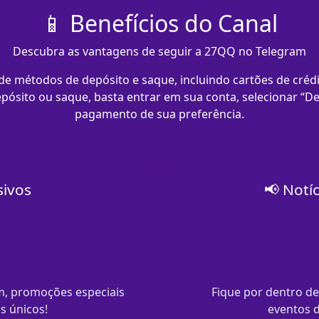
📱 Benefícios do Canal
Descubra as vantagens de seguir a 27QQ no Telegram
 métodos de depósito e saque, incluindo cartões de crédit
epósito ou saque, basta entrar em sua conta, selecionar “D
pagamento de sua preferência.
sivos
📢 Notí
m, promoções especiais
Fique por dentro d
s únicos!
eventos 