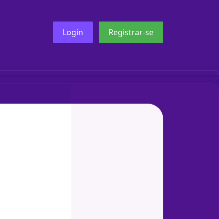
Login
Registrar-se