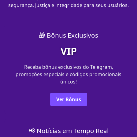
segurança, justiça e integridade para seus usuários.
🎁 Bônus Exclusivos
VIP
Receba bônus exclusivos do Telegram,
promoções especiais e códigos promocionais
únicos!
Ver Bônus
📢 Notícias em Tempo Real