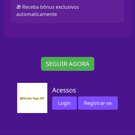
🎁 Receba bônus exclusivos
automaticamente
SEGUIR AGORA
Acessos
Login
Registrar-se