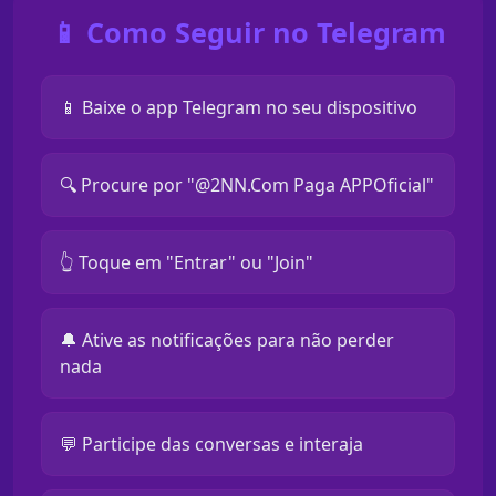
📱 Como Seguir no Telegram
📱 Baixe o app Telegram no seu dispositivo
🔍 Procure por "@2NN.Com Paga APPOficial"
👆 Toque em "Entrar" ou "Join"
🔔 Ative as notificações para não perder
nada
💬 Participe das conversas e interaja