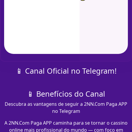
📱 Canal Oficial no Telegram!
📱 Benefícios do Canal
Descubra as vantagens de seguir a 2NN.Com Paga APP
no Telegram
A 2NN.Com Paga APP caminha para se tornar o cassino
online mais profissional do mundo — com foco em