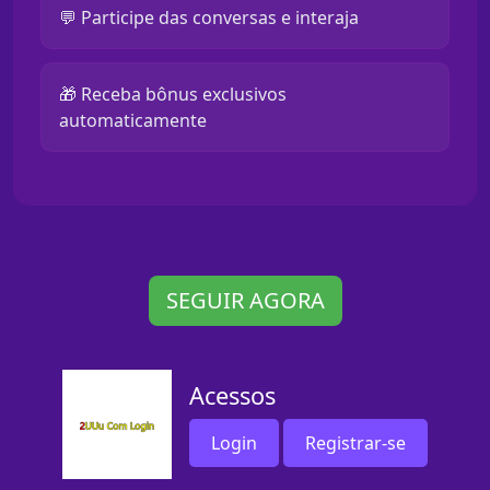
💬 Participe das conversas e interaja
🎁 Receba bônus exclusivos
automaticamente
SEGUIR AGORA
Acessos
Login
Registrar-se