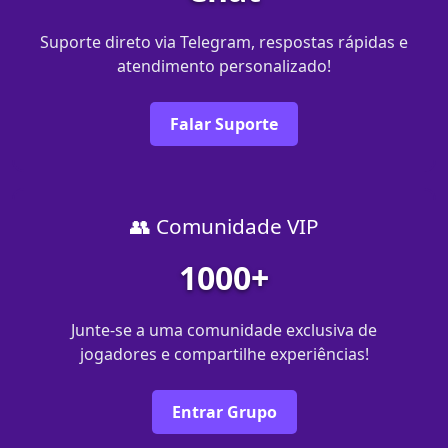
Suporte direto via Telegram, respostas rápidas e
atendimento personalizado!
Falar Suporte
👥 Comunidade VIP
1000+
Junte-se a uma comunidade exclusiva de
jogadores e compartilhe experiências!
Entrar Grupo