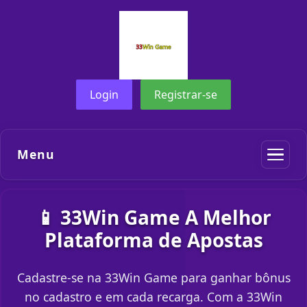
Login
Registrar-se
Menu
📱 33Win Game A Melhor
Plataforma de Apostas
Cadastre-se na 33Win Game para ganhar bônus
no cadastro e em cada recarga. Com a 33Win