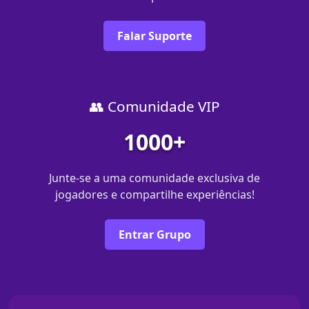
Falar Suporte
👥 Comunidade VIP
1000+
Junte-se a uma comunidade exclusiva de
jogadores e compartilhe experiências!
Entrar Grupo