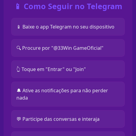
📱 Como Seguir no Telegram
📱 Baixe o app Telegram no seu dispositivo
🔍 Procure por "@33Win GameOficial"
👆 Toque em "Entrar" ou "Join"
🔔 Ative as notificações para não perder
nada
💬 Participe das conversas e interaja