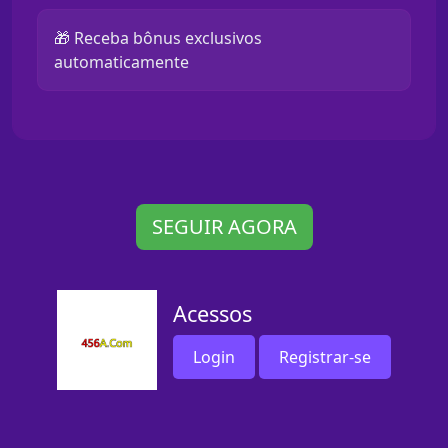
🎁 Receba bônus exclusivos
automaticamente
SEGUIR AGORA
Acessos
Login
Registrar-se