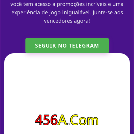
você tem acesso a promoções incríveis e uma
experiência de jogo inigualável. Junte-se aos
vencedores agora!
SEGUIR NO TELEGRAM