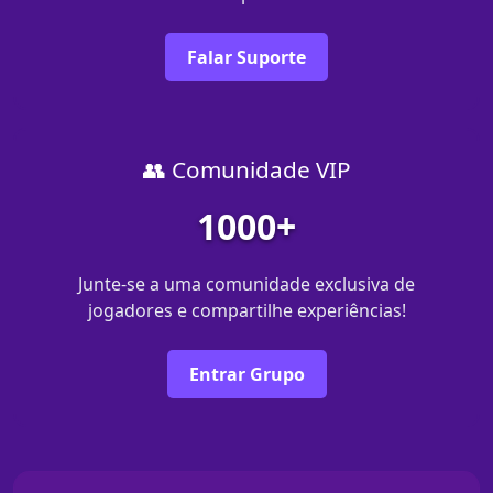
Falar Suporte
👥 Comunidade VIP
1000+
Junte-se a uma comunidade exclusiva de
jogadores e compartilhe experiências!
Entrar Grupo