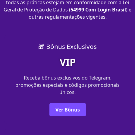
todas as práticas estejam em conformidade com a Lei
Geral de Proteção de Dados (
54999 Com Login Brasil
) e
outras regulamentações vigentes.
🎁 Bônus Exclusivos
VIP
Receba bônus exclusivos do Telegram,
promoções especiais e códigos promocionais
únicos!
Ver Bônus