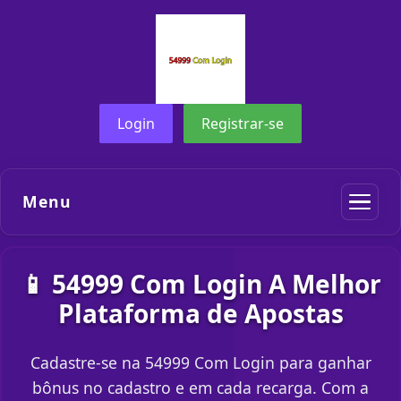
Login
Registrar-se
Menu
📱 54999 Com Login A Melhor
Plataforma de Apostas
Cadastre-se na 54999 Com Login para ganhar
bônus no cadastro e em cada recarga. Com a