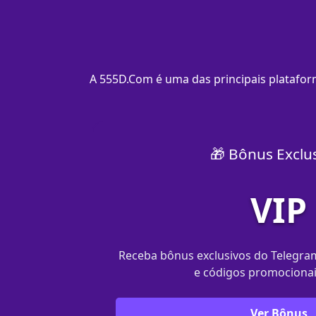
A 555D.Com é uma das principais platafor
🎁 Bônus Exclu
VIP
Receba bônus exclusivos do Telegra
e códigos promocionai
Ver Bônus