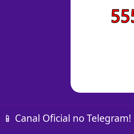
📱 Canal Oficial no Telegram!