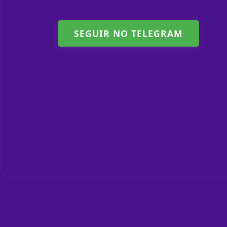
SEGUIR NO TELEGRAM