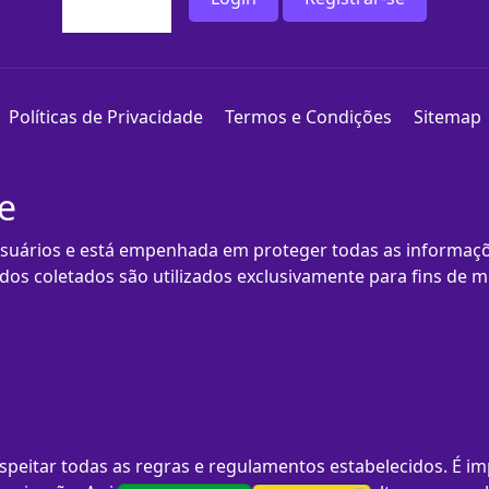
Políticas de Privacidade
Termos e Condições
Sitemap
de
 usuários e está empenhada em proteger todas as informaçõ
os coletados são utilizados exclusivamente para fins de m
eitar todas as regras e regulamentos estabelecidos. É im