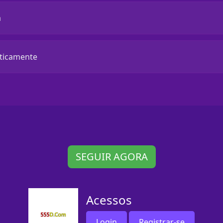
a
aticamente
SEGUIR AGORA
Acessos
Login
Registrar-se