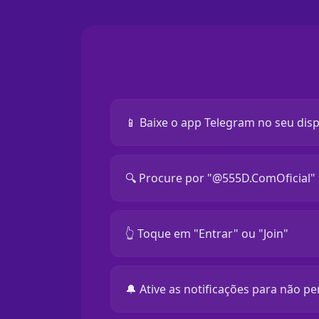
📱 Baixe o app Telegram no seu disp
🔍 Procure por "@555D.ComOficial"
👆 Toque em "Entrar" ou "Join"
🔔 Ative as notificações para não p