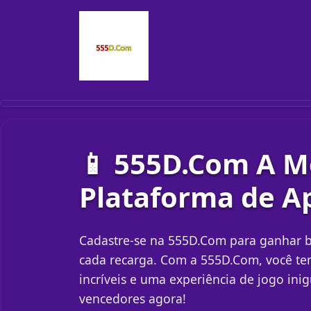
📱 555D.Com A M
Plataforma de A
Cadastre-se na 555D.Com para ganhar 
cada recarga. Com a 555D.Com, você t
incríveis e uma experiência de jogo inig
vencedores agora!