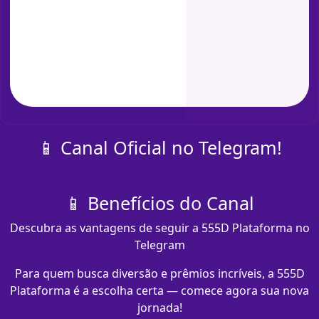
📱 Canal Oficial no Telegram!
📱 Benefícios do Canal
Descubra as vantagens de seguir a 555D Plataforma no
Telegram
Para quem busca diversão e prêmios incríveis, a 555D
Plataforma é a escolha certa — comece agora sua nova
jornada!