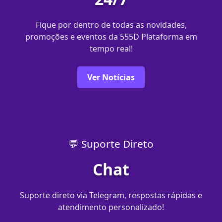
Fique por dentro de todas as novidades,
promoções e eventos da 555D Plataforma em
tempo real!
Ver Notícias
💬 Suporte Direto
Chat
Suporte direto via Telegram, respostas rápidas e
atendimento personalizado!