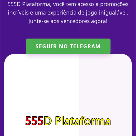
555D Plataforma, você tem acesso a promoções
incríveis e uma experiência de jogo inigualável.
Junte-se aos vencedores agora!
SEGUIR NO TELEGRAM