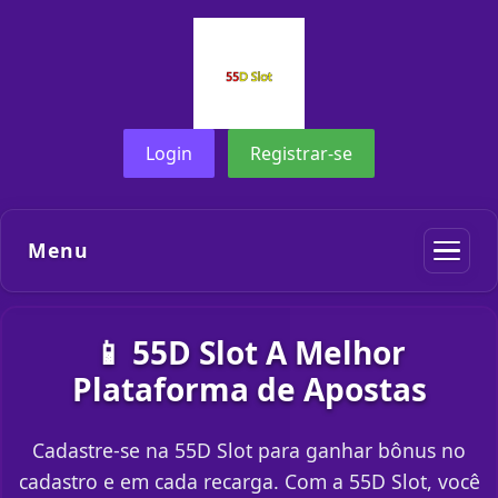
Login
Registrar-se
Menu
📱 55D Slot A Melhor
Plataforma de Apostas
Cadastre-se na 55D Slot para ganhar bônus no
cadastro e em cada recarga. Com a 55D Slot, você