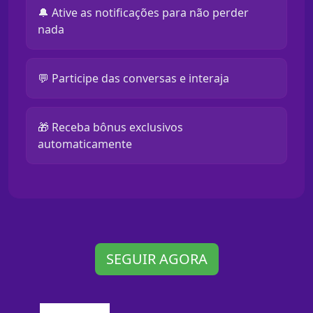
🔔 Ative as notificações para não perder
nada
💬 Participe das conversas e interaja
🎁 Receba bônus exclusivos
automaticamente
SEGUIR AGORA