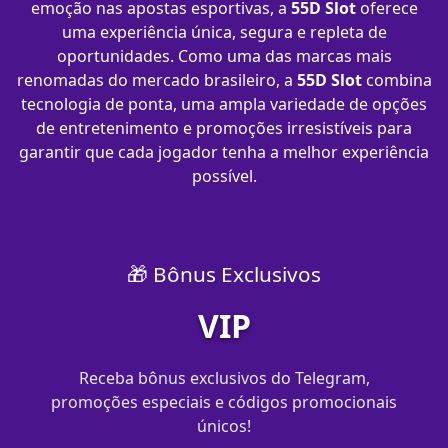
emoção nas apostas esportivas, a
55D Slot
oferece
uma experiência única, segura e repleta de
oportunidades. Como uma das marcas mais
renomadas do mercado brasileiro, a
55D Slot
combina
tecnologia de ponta, uma ampla variedade de opções
de entretenimento e promoções irresistíveis para
garantir que cada jogador tenha a melhor experiência
possível.
🎁 Bônus Exclusivos
VIP
Receba bônus exclusivos do Telegram,
promoções especiais e códigos promocionais
únicos!