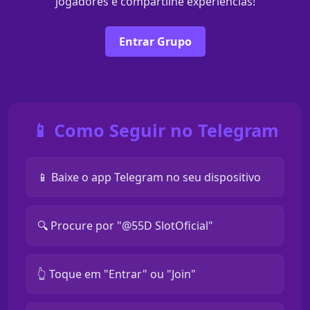
jogadores e compartilhe experiências!
Entrar Grupo
📱 Como Seguir no Telegram
📱 Baixe o app Telegram no seu dispositivo
🔍 Procure por "@55D SlotOficial"
👆 Toque em "Entrar" ou "Join"