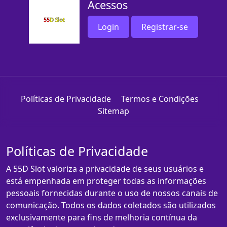
Acessos
Login
Registrar-se
Políticas de Privacidade
Termos e Condições
Sitemap
Políticas de Privacidade
A 55D Slot valoriza a privacidade de seus usuários e
está empenhada em proteger todas as informações
pessoais fornecidas durante o uso de nossos canais de
comunicação. Todos os dados coletados são utilizados
exclusivamente para fins de melhoria contínua da