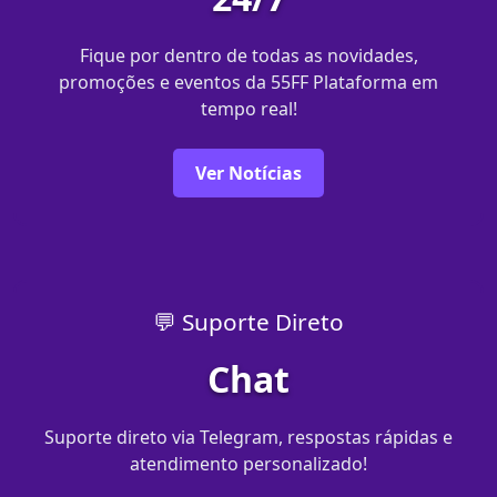
Fique por dentro de todas as novidades,
promoções e eventos da 55FF Plataforma em
tempo real!
Ver Notícias
💬 Suporte Direto
Chat
Suporte direto via Telegram, respostas rápidas e
atendimento personalizado!