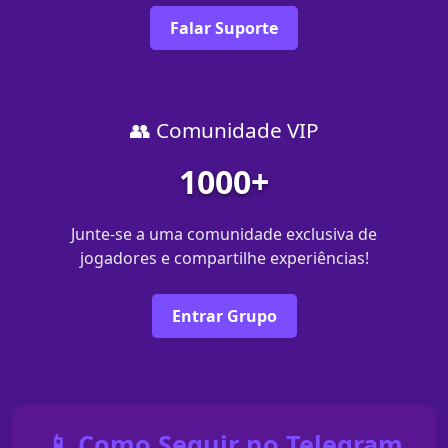
Falar Suporte
👥 Comunidade VIP
1000+
Junte-se a uma comunidade exclusiva de
jogadores e compartilhe experiências!
Entrar Grupo
📱 Como Seguir no Telegram