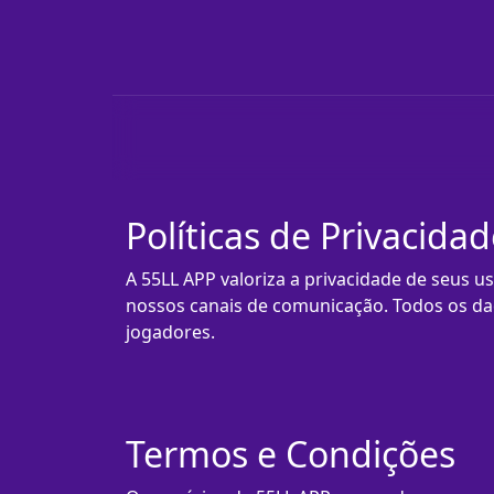
Políticas de Privacida
A 55LL APP valoriza a privacidade de seus 
nossos canais de comunicação. Todos os dad
jogadores.
Termos e Condições