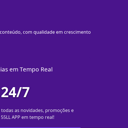
o conteúdo, com qualidade em crescimento
cias em Tempo Real
24/7
e todas as novidades, promoções e
 55LL APP em tempo real!