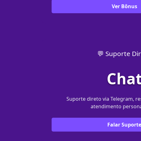
Ver Bônus
💬 Suporte Di
Cha
Suporte direto via Telegram, r
atendimento persona
Falar Suport