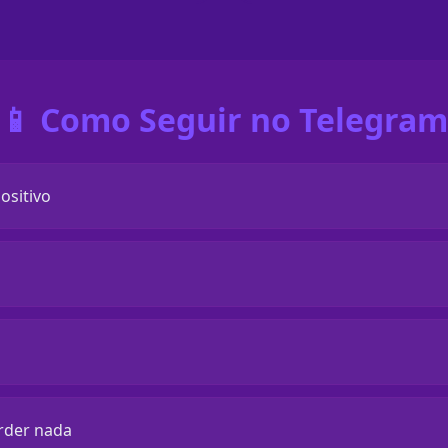
📱 Como Seguir no Telegram
ositivo
erder nada