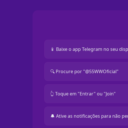
📱 Baixe o app Telegram no seu disp
🔍 Procure por "@55WWOficial"
👆 Toque em "Entrar" ou "Join"
🔔 Ative as notificações para não p