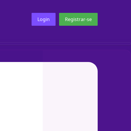
Login
Registrar-se