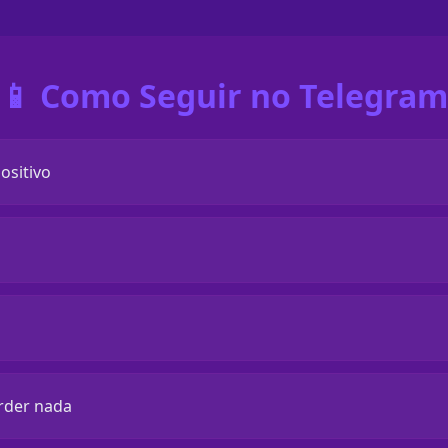
📱 Como Seguir no Telegram
ositivo
erder nada