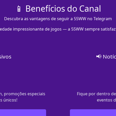
📱 Benefícios do Canal
Descubra as vantagens de seguir a 55WW no Telegram
edade impressionante de jogos — a 55WW sempre satisfaz 
sivos
📢 Notí
m, promoções especiais
Fique por dentro d
s únicos!
eventos 