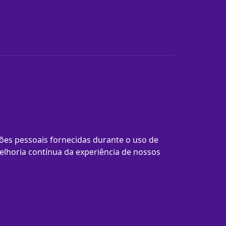
ões pessoais fornecidas durante o uso de
elhoria contínua da experiência de nossos