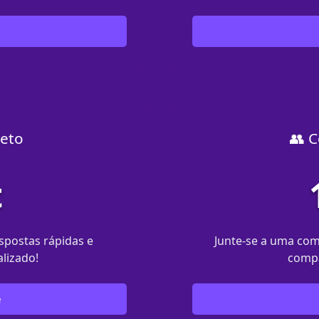
reto
👥 
t
espostas rápidas e
Junte-se a uma com
lizado!
compa
e