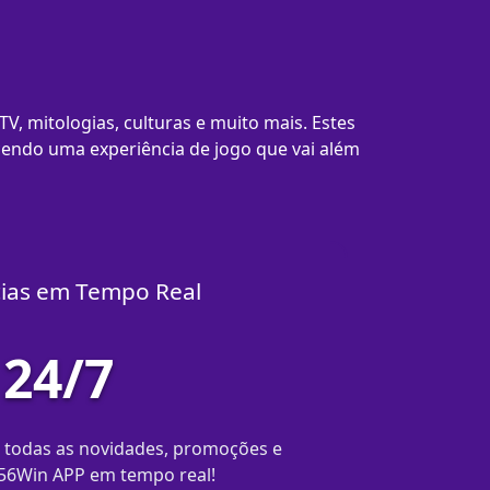
m
V, mitologias, culturas e muito mais. Estes
cendo uma experiência de jogo que vai além
cias em Tempo Real
24/7
e todas as novidades, promoções e
56Win APP em tempo real!