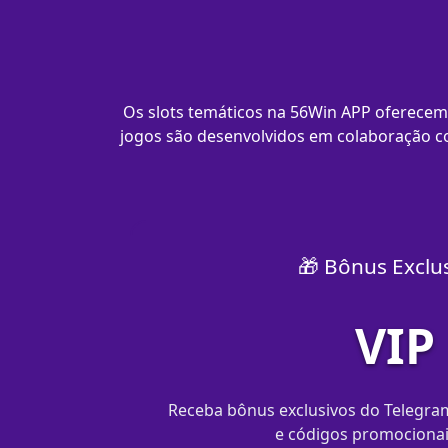
Os slots temáticos na 56Win APP oferecem e
jogos são desenvolvidos em colaboração co
🎁 Bônus Exclu
VIP
Receba bônus exclusivos do Telegra
e códigos promocionai