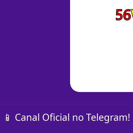
📱 Canal Oficial no Telegram!