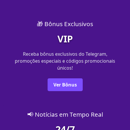
🎁 Bônus Exclusivos
VIP
Receba bônus exclusivos do Telegram,
promoções especiais e códigos promocionais
únicos!
Ver Bônus
📢 Notícias em Tempo Real
24/7