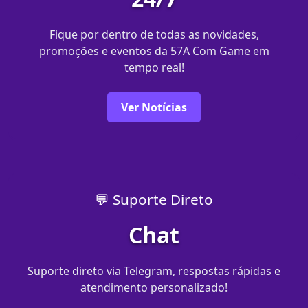
Fique por dentro de todas as novidades,
promoções e eventos da 57A Com Game em
tempo real!
Ver Notícias
💬 Suporte Direto
Chat
Suporte direto via Telegram, respostas rápidas e
atendimento personalizado!