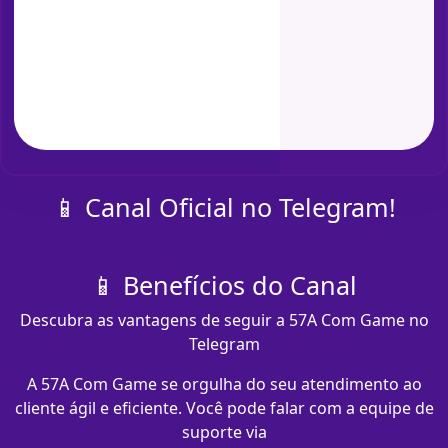
📱 Canal Oficial no Telegram!
📱 Benefícios do Canal
Descubra as vantagens de seguir a 57A Com Game no
Telegram
A 57A Com Game se orgulha do seu atendimento ao
cliente ágil e eficiente. Você pode falar com a equipe de
suporte via