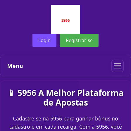
Login
Registrar-se
Menu
📱 5956 A Melhor Plataforma
de Apostas
Cadastre-se na 5956 para ganhar bônus no
cadastro e em cada recarga. Com a 5956, você