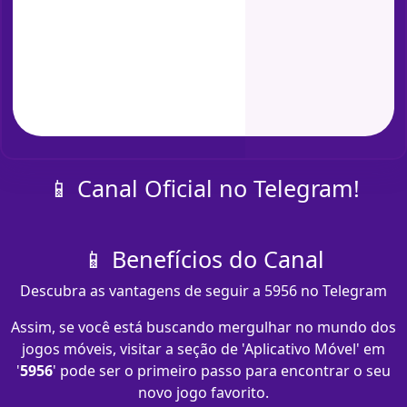
📱 Canal Oficial no Telegram!
📱 Benefícios do Canal
Descubra as vantagens de seguir a 5956 no Telegram
Assim, se você está buscando mergulhar no mundo dos
jogos móveis, visitar a seção de 'Aplicativo Móvel' em
'
5956
' pode ser o primeiro passo para encontrar o seu
novo jogo favorito.