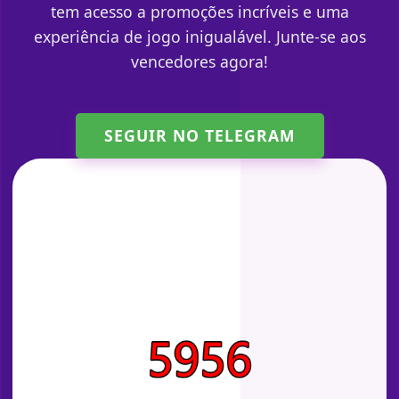
tem acesso a promoções incríveis e uma
experiência de jogo inigualável. Junte-se aos
vencedores agora!
SEGUIR NO TELEGRAM