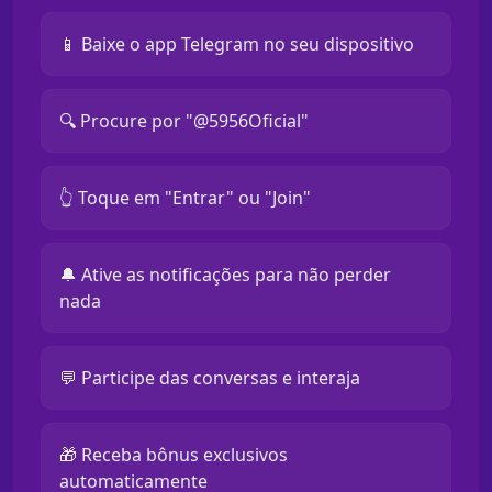
📱 Baixe o app Telegram no seu dispositivo
🔍 Procure por "@5956Oficial"
👆 Toque em "Entrar" ou "Join"
🔔 Ative as notificações para não perder
nada
💬 Participe das conversas e interaja
🎁 Receba bônus exclusivos
automaticamente