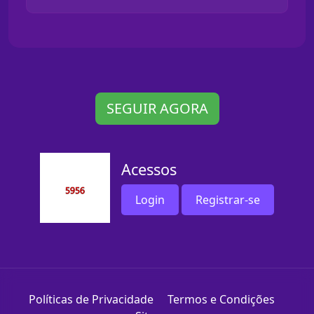
SEGUIR AGORA
Acessos
Login
Registrar-se
Políticas de Privacidade
Termos e Condições