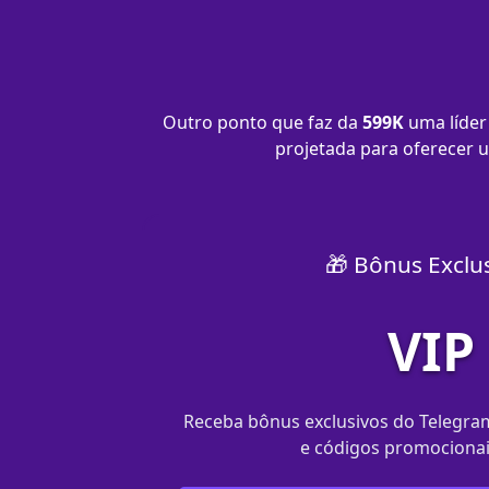
Outro ponto que faz da
599K
uma líder 
projetada para oferecer u
🎁 Bônus Exclu
VIP
Receba bônus exclusivos do Telegra
e códigos promocionai