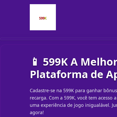
📱 599K A Melho
Plataforma de A
Cadastre-se na 599K para ganhar bônus
recarga. Com a 599K, você tem acesso a
uma experiência de jogo inigualável. J
agora!