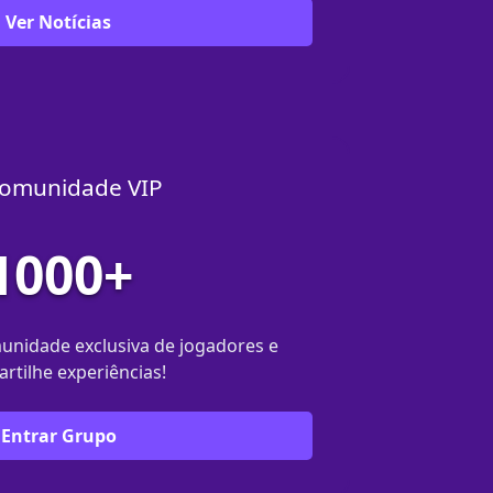
Ver Notícias
Comunidade VIP
1000+
unidade exclusiva de jogadores e
rtilhe experiências!
Entrar Grupo