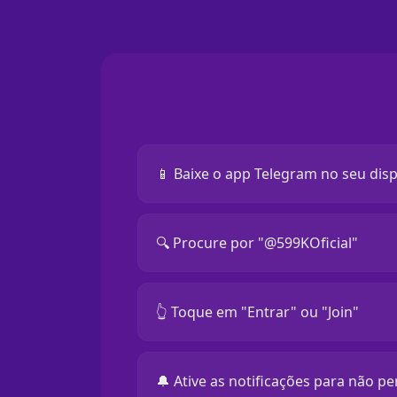
📱 Baixe o app Telegram no seu disp
🔍 Procure por "@599KOficial"
👆 Toque em "Entrar" ou "Join"
🔔 Ative as notificações para não p