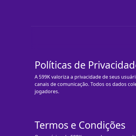
Políticas de Privacida
A 599K valoriza a privacidade de seus usuá
canais de comunicação. Todos os dados cole
jogadores.
Termos e Condições