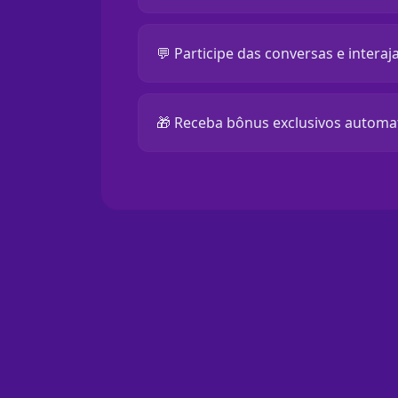
💬 Participe das conversas e interaj
🎁 Receba bônus exclusivos autom