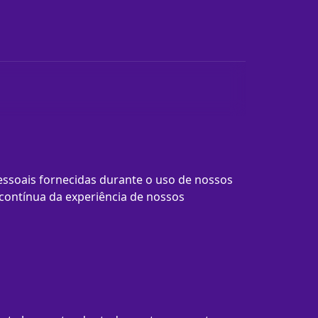
essoais fornecidas durante o uso de nossos
 contínua da experiência de nossos