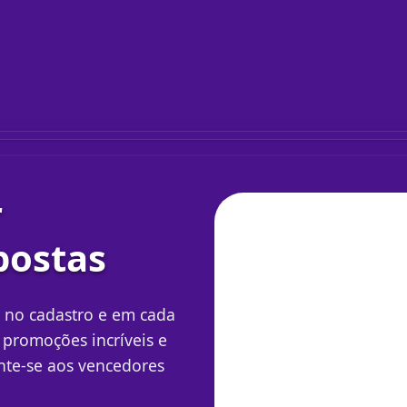
r
postas
 no cadastro e em cada
 promoções incríveis e
unte-se aos vencedores