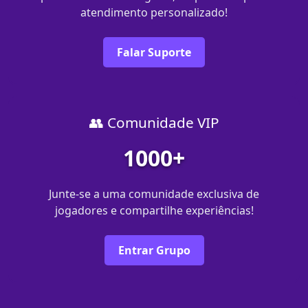
atendimento personalizado!
Falar Suporte
👥 Comunidade VIP
1000+
Junte-se a uma comunidade exclusiva de
jogadores e compartilhe experiências!
Entrar Grupo