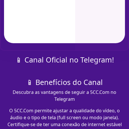
📱 Canal Oficial no Telegram!
📱 Benefícios do Canal
Descubra as vantagens de seguir a 5CC.Com no
Telegram
O 5CC.Com permite ajustar a qualidade do vídeo, o
áudio e o tipo de tela (full screen ou modo janela).
Certifique-se de ter uma conexão de internet estável