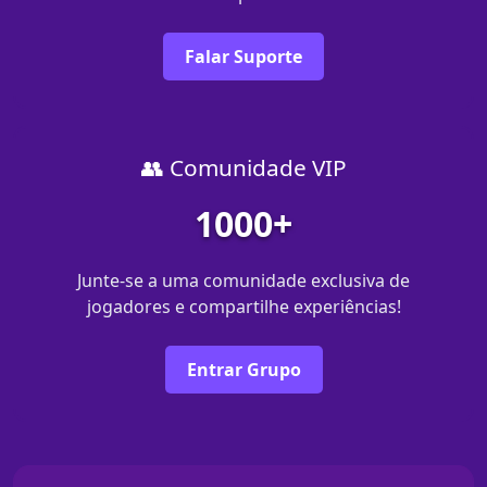
Falar Suporte
👥 Comunidade VIP
1000+
Junte-se a uma comunidade exclusiva de
jogadores e compartilhe experiências!
Entrar Grupo