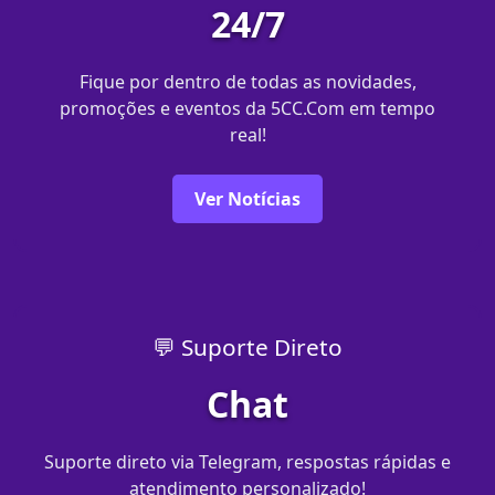
24/7
Fique por dentro de todas as novidades,
promoções e eventos da 5CC.Com em tempo
real!
Ver Notícias
💬 Suporte Direto
Chat
Suporte direto via Telegram, respostas rápidas e
atendimento personalizado!