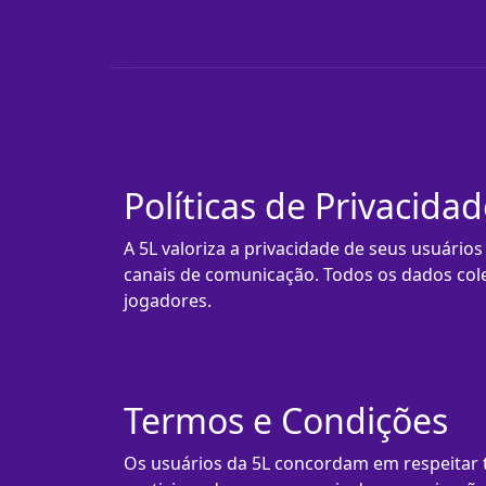
Políticas de Privacida
A 5L valoriza a privacidade de seus usuári
canais de comunicação. Todos os dados cole
jogadores.
Termos e Condições
Os usuários da 5L concordam em respeitar t