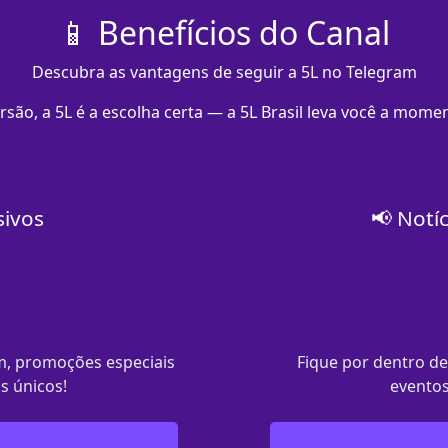
📱 Benefícios do Canal
Descubra as vantagens de seguir a 5L no Telegram
são, a 5L é a escolha certa — a 5L Brasil leva você a momen
sivos
📢 Notí
m, promoções especiais
Fique por dentro d
s únicos!
eventos