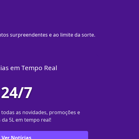
tos surpreendentes e ao limite da sorte.
cias em Tempo Real
24/7
e todas as novidades, promoções e
 da 5L em tempo real!
Ver Notícias