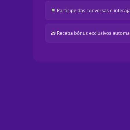
💬 Participe das conversas e interaj
🎁 Receba bônus exclusivos autom