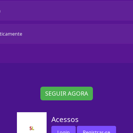
a
aticamente
SEGUIR AGORA
Acessos
Login
Registrar-se