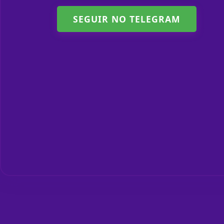
SEGUIR NO TELEGRAM