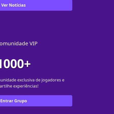
Ver Notícias
Comunidade VIP
1000+
unidade exclusiva de jogadores e
rtilhe experiências!
Entrar Grupo