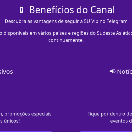
📱 Benefícios do Canal
Descubra as vantagens de seguir a 5U Vip no Telegram
tão disponíveis em vários países e regiões do Sudeste Asiá
continuamente.
sivos
📢 Notí
m, promoções especiais
Fique por dentro d
s únicos!
eventos d