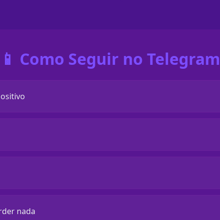
📱 Como Seguir no Telegram
ositivo
erder nada