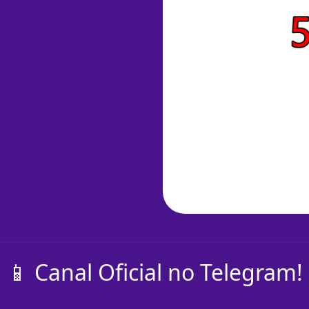
📱 Canal Oficial no Telegram!