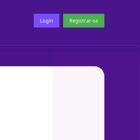
Login
Registrar-se