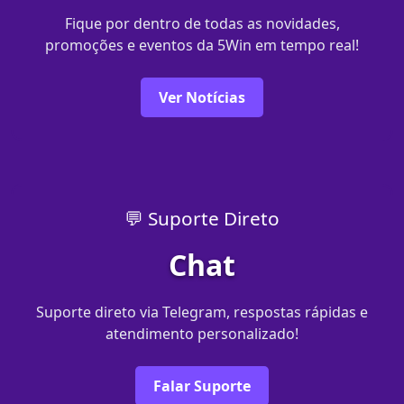
Fique por dentro de todas as novidades,
promoções e eventos da 5Win em tempo real!
Ver Notícias
💬 Suporte Direto
Chat
Suporte direto via Telegram, respostas rápidas e
atendimento personalizado!
Falar Suporte