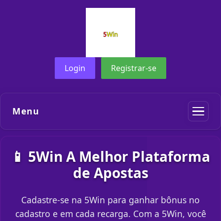
Login
Registrar-se
Menu
📱 5Win A Melhor Plataforma
de Apostas
Cadastre-se na 5Win para ganhar bônus no
cadastro e em cada recarga. Com a 5Win, você