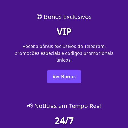
🎁 Bônus Exclusivos
VIP
Receba bônus exclusivos do Telegram,
promoções especiais e códigos promocionais
únicos!
Ver Bônus
📢 Notícias em Tempo Real
24/7