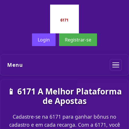
Login
Registrar-se
Menu
📱 6171 A Melhor Plataforma
de Apostas
Cadastre-se na 6171 para ganhar bônus no
cadastro e em cada recarga. Com a 6171, você