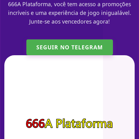
666A Plataforma, você tem acesso a promoções
incríveis e uma experiência de jogo inigualável.
Junte-se aos vencedores agora!
SEGUIR NO TELEGRAM