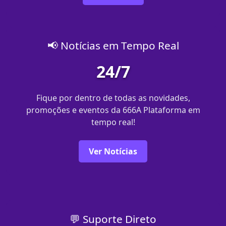
📢 Notícias em Tempo Real
24/7
Fique por dentro de todas as novidades,
promoções e eventos da 666A Plataforma em
tempo real!
Ver Notícias
💬 Suporte Direto