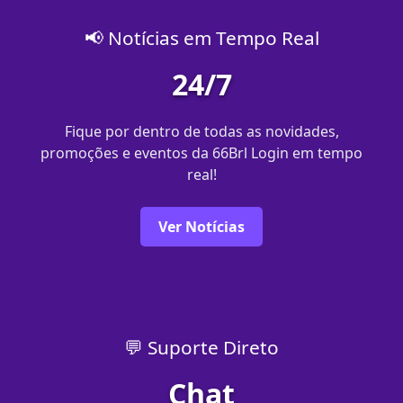
📢 Notícias em Tempo Real
24/7
Fique por dentro de todas as novidades,
promoções e eventos da 66Brl Login em tempo
real!
Ver Notícias
💬 Suporte Direto
Chat