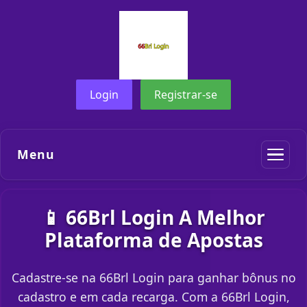
Login
Registrar-se
Menu
📱 66Brl Login A Melhor
Plataforma de Apostas
Cadastre-se na 66Brl Login para ganhar bônus no
cadastro e em cada recarga. Com a 66Brl Login,