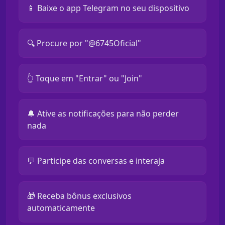
📱 Baixe o app Telegram no seu dispositivo
🔍 Procure por "@6745Oficial"
👆 Toque em "Entrar" ou "Join"
🔔 Ative as notificações para não perder
nada
💬 Participe das conversas e interaja
🎁 Receba bônus exclusivos
automaticamente