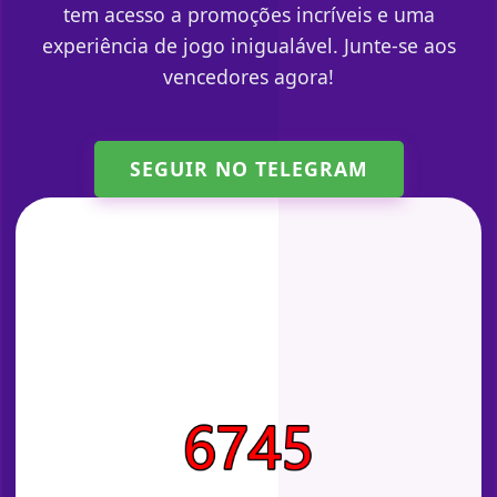
tem acesso a promoções incríveis e uma
experiência de jogo inigualável. Junte-se aos
vencedores agora!
SEGUIR NO TELEGRAM