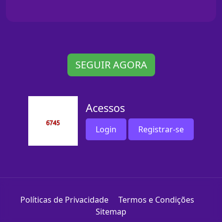
SEGUIR AGORA
Acessos
Login
Registrar-se
Políticas de Privacidade
Termos e Condições
Sitemap