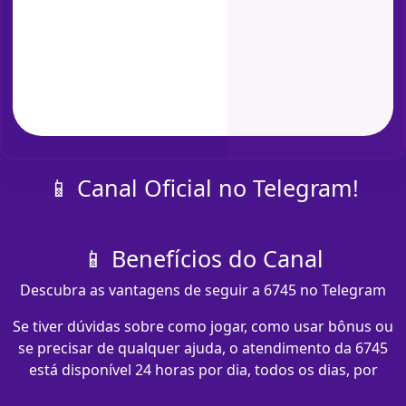
📱 Canal Oficial no Telegram!
📱 Benefícios do Canal
Descubra as vantagens de seguir a 6745 no Telegram
Se tiver dúvidas sobre como jogar, como usar bônus ou
se precisar de qualquer ajuda, o atendimento da 6745
está disponível 24 horas por dia, todos os dias, por