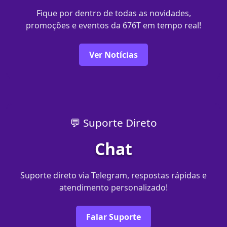
Fique por dentro de todas as novidades,
promoções e eventos da 676T em tempo real!
Ver Notícias
💬 Suporte Direto
Chat
Suporte direto via Telegram, respostas rápidas e
atendimento personalizado!
Falar Suporte