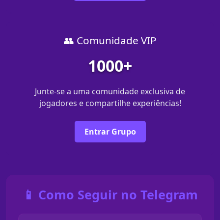
👥 Comunidade VIP
1000+
Junte-se a uma comunidade exclusiva de
jogadores e compartilhe experiências!
Entrar Grupo
📱 Como Seguir no Telegram