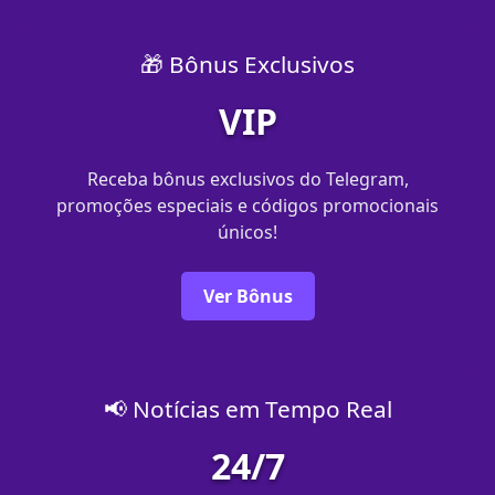
🎁 Bônus Exclusivos
VIP
Receba bônus exclusivos do Telegram,
promoções especiais e códigos promocionais
únicos!
Ver Bônus
📢 Notícias em Tempo Real
24/7