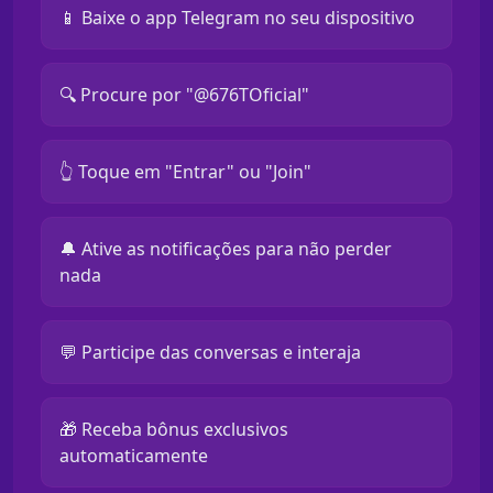
📱 Baixe o app Telegram no seu dispositivo
🔍 Procure por "@676TOficial"
👆 Toque em "Entrar" ou "Join"
🔔 Ative as notificações para não perder
nada
💬 Participe das conversas e interaja
🎁 Receba bônus exclusivos
automaticamente