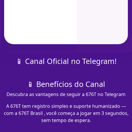
📱 Canal Oficial no Telegram!
📱 Benefícios do Canal
Descubra as vantagens de seguir a 676T no Telegram
A 676T tem registro simples e suporte humanizado —
com a 676T Brasil , você começa a jogar em 3 segundos,
sem tempo de espera.