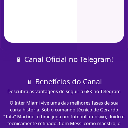
📱 Canal Oficial no Telegram!
📱 Benefícios do Canal
Descubra as vantagens de seguir a 68K no Telegram
O Inter Miami vive uma das melhores fases de sua
curta história. Sob o comando técnico de Gerardo
“Tata” Martino, o time joga um futebol ofensivo, fluido e
tecnicamente refinado. Com Messi como maestro, o