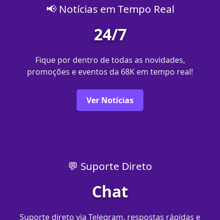
📢 Notícias em Tempo Real
24/7
Fique por dentro de todas as novidades,
promoções e eventos da 68K em tempo real!
Ver Notícias
💬 Suporte Direto
Chat
Suporte direto via Telegram, respostas rápidas e