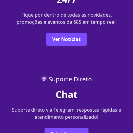
Fique por dentro de todas as novidades,
promoções e eventos da 68S em tempo real!
Ver Notícias
💬 Suporte Direto
Chat
Suporte direto via Telegram, respostas rápidas e
atendimento personalizado!