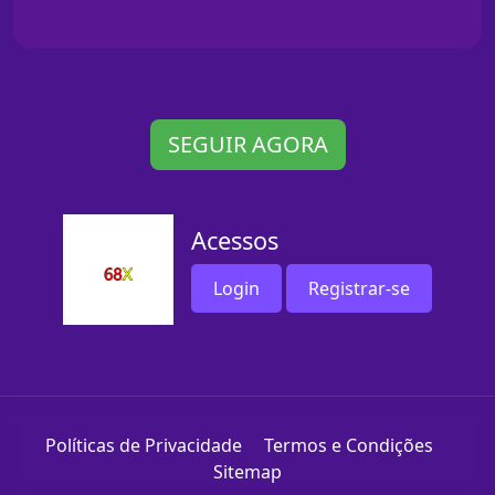
SEGUIR AGORA
Acessos
Login
Registrar-se
Políticas de Privacidade
Termos e Condições
Sitemap