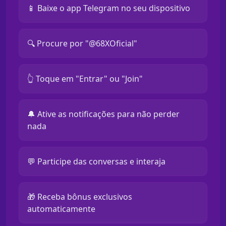
📱 Baixe o app Telegram no seu dispositivo
🔍 Procure por "@68XOficial"
👆 Toque em "Entrar" ou "Join"
🔔 Ative as notificações para não perder
nada
💬 Participe das conversas e interaja
🎁 Receba bônus exclusivos
automaticamente