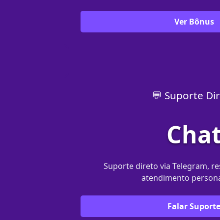
Ver Bônus
💬 Suporte Di
Cha
Suporte direto via Telegram, r
atendimento persona
Falar Suport