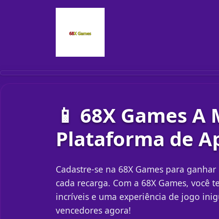
📱 68X Games A 
Plataforma de A
Cadastre-se na 68X Games para ganhar
cada recarga. Com a 68X Games, você 
incríveis e uma experiência de jogo inig
vencedores agora!