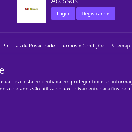
Acessos
Login
Registrar-se
Políticas de Privacidade
Termos e Condições
Sitemap
de
s usuários e está empenhada em proteger todas as informaç
os coletados são utilizados exclusivamente para fins de m