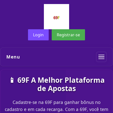
Login
Registrar-se
Menu
📱 69F A Melhor Plataforma
de Apostas
Cadastre-se na 69F para ganhar bônus no
cadastro e em cada recarga. Com a 69F, você tem