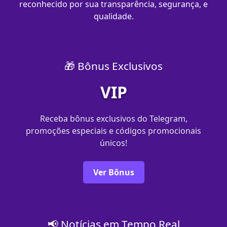
reconhecido por sua transparência, segurança, e
qualidade.
🎁 Bônus Exclusivos
VIP
Receba bônus exclusivos do Telegram,
promoções especiais e códigos promocionais
únicos!
Ver Bônus
📢 Notícias em Tempo Real