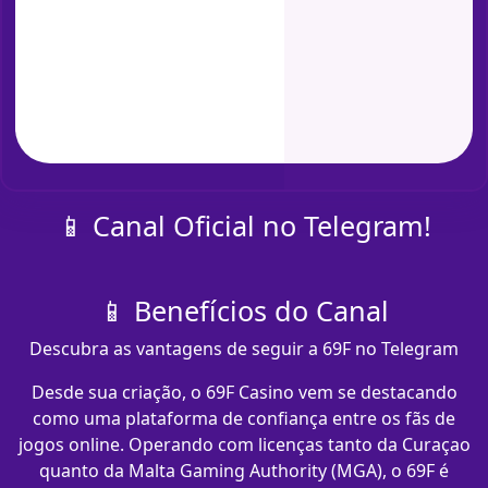
📱 Canal Oficial no Telegram!
📱 Benefícios do Canal
Descubra as vantagens de seguir a 69F no Telegram
Desde sua criação, o 69F Casino vem se destacando
como uma plataforma de confiança entre os fãs de
jogos online. Operando com licenças tanto da Curaçao
quanto da Malta Gaming Authority (MGA), o 69F é