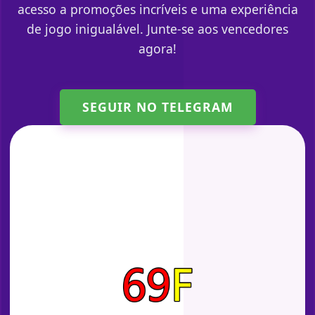
acesso a promoções incríveis e uma experiência
de jogo inigualável. Junte-se aos vencedores
agora!
SEGUIR NO TELEGRAM