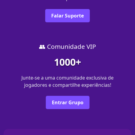
Falar Suporte
👥 Comunidade VIP
1000+
Junte-se a uma comunidade exclusiva de
jogadores e compartilhe experiências!
Entrar Grupo