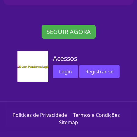
SEGUIR AGORA
Acessos
Login
Registrar-se
Políticas de Privacidade
Termos e Condições
Sitemap