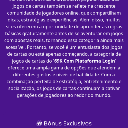
jogos de cartas também se reflete na crescente
comunidade de jogadores online, que compartilham
dicas, estratégias e experiências. Além disso, muitos
sites oferecem a oportunidade de aprender as regras
básicas gratuitamente antes de se aventurar em jogos
com apostas reais, tornando essa categoria ainda mais
acessível. Portanto, se você é um entusiasta dos jogos
de cartas ou está apenas começando, a categoria de
jogos de cartas do '
69K Com Plataforma Login
'
oferece uma ampla gama de opções que atendem a
diferentes gostos e níveis de habilidade. Com a
combinação perfeita de estratégia, entretenimento e
socialização, os jogos de cartas continuam a cativar
gerações de jogadores ao redor do mundo.
🎁 Bônus Exclusivos