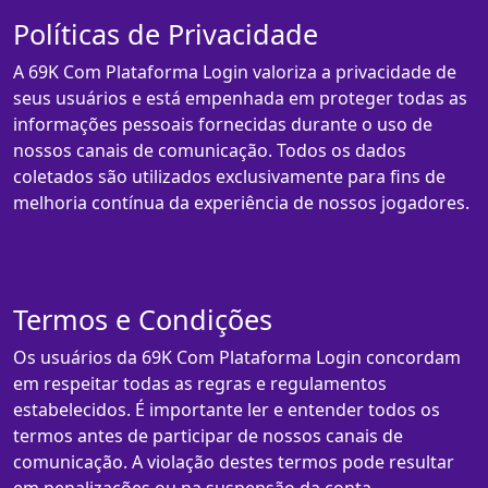
Políticas de Privacidade
A 69K Com Plataforma Login valoriza a privacidade de
seus usuários e está empenhada em proteger todas as
informações pessoais fornecidas durante o uso de
nossos canais de comunicação. Todos os dados
coletados são utilizados exclusivamente para fins de
melhoria contínua da experiência de nossos jogadores.
Termos e Condições
Os usuários da 69K Com Plataforma Login concordam
em respeitar todas as regras e regulamentos
estabelecidos. É importante ler e entender todos os
termos antes de participar de nossos canais de
comunicação. A violação destes termos pode resultar