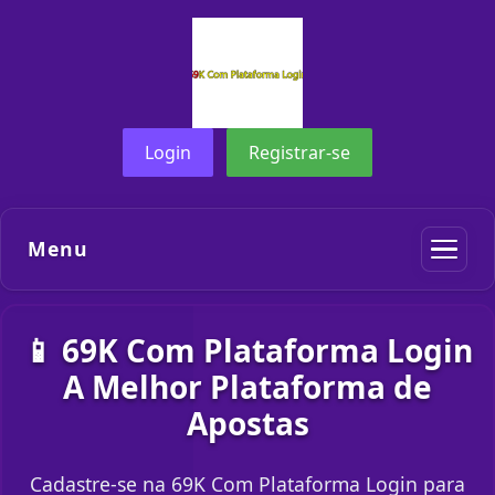
Login
Registrar-se
Menu
📱 69K Com Plataforma Login
A Melhor Plataforma de
Apostas
Cadastre-se na 69K Com Plataforma Login para