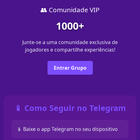
👥 Comunidade VIP
1000+
Junte-se a uma comunidade exclusiva de
jogadores e compartilhe experiências!
Entrar Grupo
📱 Como Seguir no Telegram
📱 Baixe o app Telegram no seu dispositivo