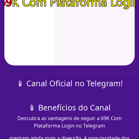
📱 Canal Oficial no Telegram!
📱 Benefícios do Canal
Descubra as vantagens de seguir a 69K Com
Plataforma Login no Telegram
mentam ainda mais a diversão. A popularidade dos