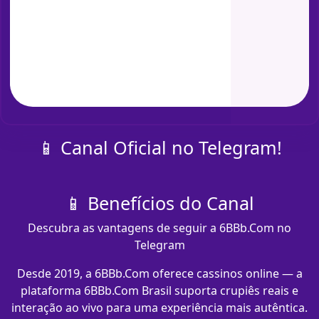
📱 Canal Oficial no Telegram!
📱 Benefícios do Canal
Descubra as vantagens de seguir a 6BBb.Com no
Telegram
Desde 2019, a 6BBb.Com oferece cassinos online — a
plataforma 6BBb.Com Brasil suporta crupiês reais e
interação ao vivo para uma experiência mais autêntica.