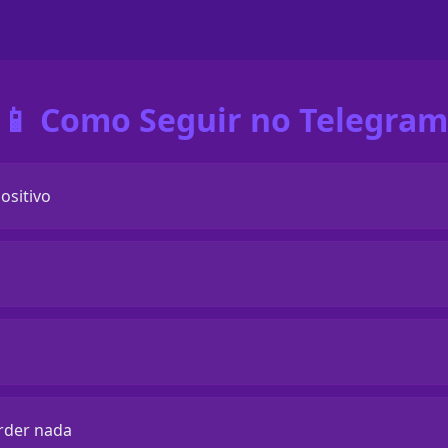
📱 Como Seguir no Telegram
ositivo
erder nada