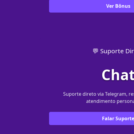
Ver Bônus
💬 Suporte Di
Cha
Suporte direto via Telegram, r
atendimento persona
Falar Suport