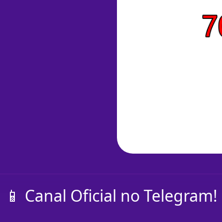
📱 Canal Oficial no Telegram!