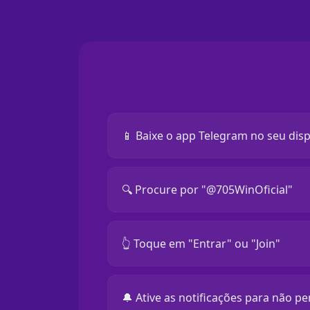
📱 Baixe o app Telegram no seu disp
🔍 Procure por "@705WinOficial"
👆 Toque em "Entrar" ou "Join"
🔔 Ative as notificações para não p