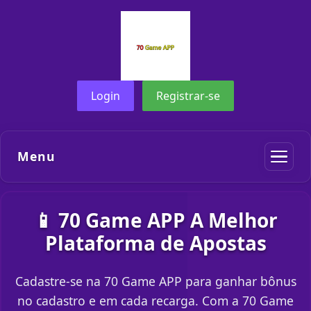
Login
Registrar-se
Menu
📱 70 Game APP A Melhor
Plataforma de Apostas
Cadastre-se na 70 Game APP para ganhar bônus
no cadastro e em cada recarga. Com a 70 Game