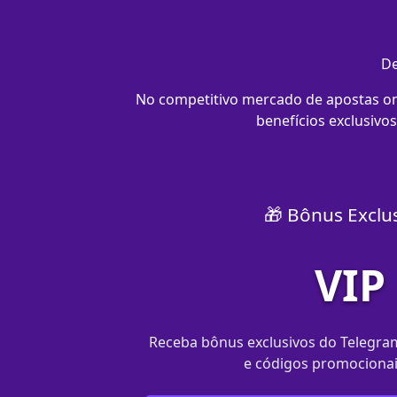
De
No competitivo mercado de apostas on
benefícios exclusivo
🎁 Bônus Exclu
VIP
Receba bônus exclusivos do Telegra
e códigos promocionai