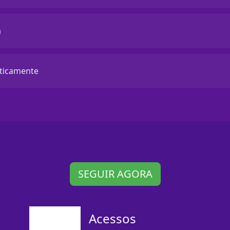
a
aticamente
SEGUIR AGORA
Acessos