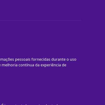
ormações pessoais fornecidas durante o uso
e melhoria contínua da experiência de