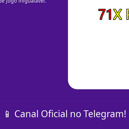
e jogo inigualável.
📱 Canal Oficial no Telegram!