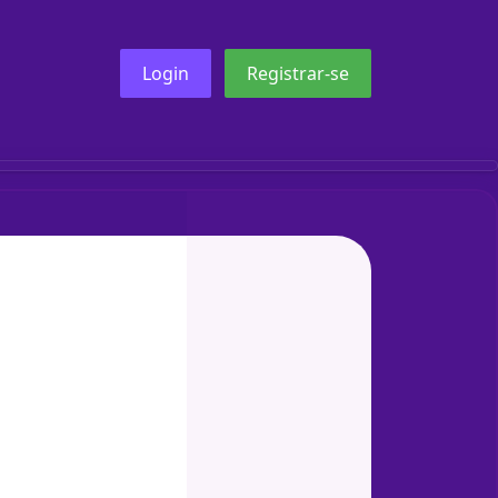
Login
Registrar-se