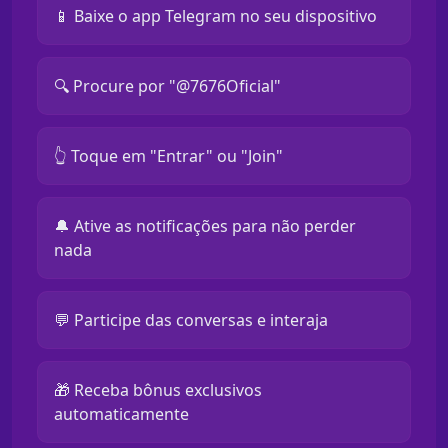
📱 Baixe o app Telegram no seu dispositivo
🔍 Procure por "@7676Oficial"
👆 Toque em "Entrar" ou "Join"
🔔 Ative as notificações para não perder
nada
💬 Participe das conversas e interaja
🎁 Receba bônus exclusivos
automaticamente