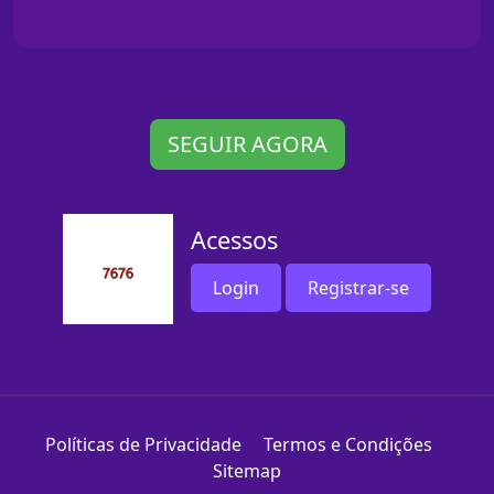
SEGUIR AGORA
Acessos
Login
Registrar-se
Políticas de Privacidade
Termos e Condições
Sitemap