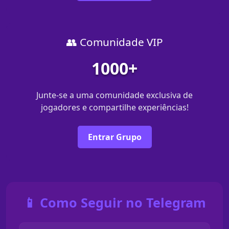
👥 Comunidade VIP
1000+
Junte-se a uma comunidade exclusiva de
jogadores e compartilhe experiências!
Entrar Grupo
📱 Como Seguir no Telegram