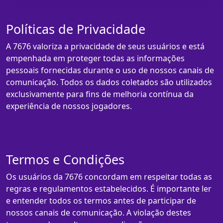
Políticas de Privacidade
A 7676 valoriza a privacidade de seus usuários e está
empenhada em proteger todas as informações
pessoais fornecidas durante o uso de nossos canais de
comunicação. Todos os dados coletados são utilizados
exclusivamente para fins de melhoria contínua da
experiência de nossos jogadores.
Termos e Condições
Os usuários da 7676 concordam em respeitar todas as
regras e regulamentos estabelecidos. É importante ler
e entender todos os termos antes de participar de
nossos canais de comunicação. A violação destes