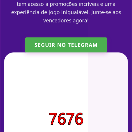
tem acesso a promoções incríveis e uma
experiência de jogo inigualável. Junte-se aos
vencedores agora!
SEGUIR NO TELEGRAM