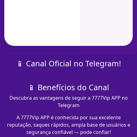
📱 Canal Oficial no Telegram!
📱 Benefícios do Canal
Descubra as vantagens de seguir a 7777Vip APP no
Telegram
A 7777Vip APP é conhecida por sua excelente
reputação, saques rápidos, ampla base de usuários e
segurança confiável — pode confiar!