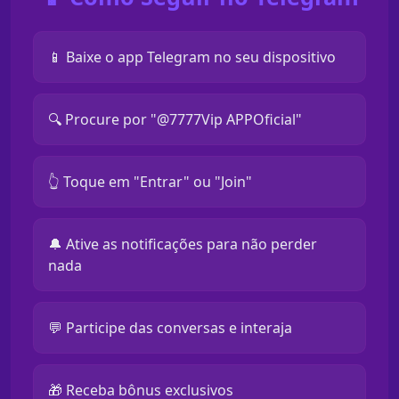
📱 Baixe o app Telegram no seu dispositivo
🔍 Procure por "@7777Vip APPOficial"
👆 Toque em "Entrar" ou "Join"
🔔 Ative as notificações para não perder
nada
💬 Participe das conversas e interaja
🎁 Receba bônus exclusivos