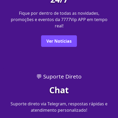
Fique por dentro de todas as novidades,
promoções e eventos da 7777Vip APP em tempo
real!
Ver Notícias
💬 Suporte Direto
Chat
Suporte direto via Telegram, respostas rápidas e
atendimento personalizado!