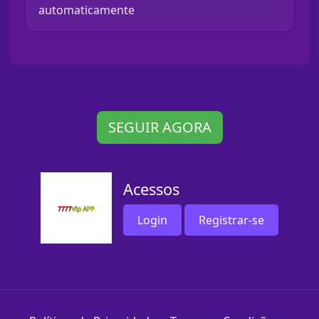
automaticamente
SEGUIR AGORA
Acessos
Login
Registrar-se