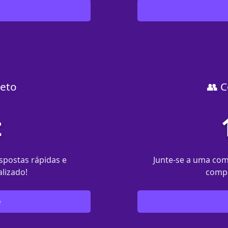
reto
👥 
t
espostas rápidas e
Junte-se a uma com
lizado!
compa
e