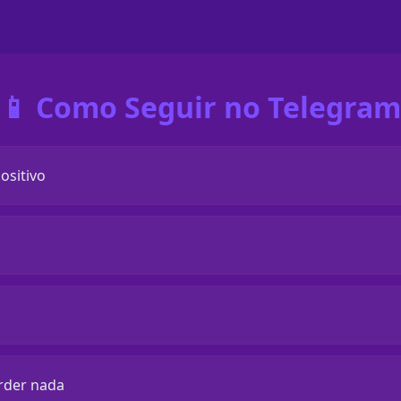
📱 Como Seguir no Telegram
ositivo
erder nada