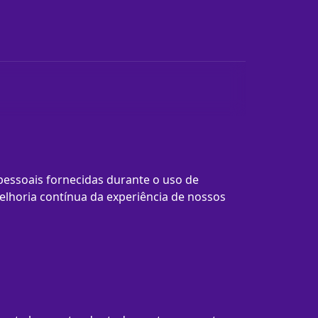
pessoais fornecidas durante o uso de
elhoria contínua da experiência de nossos