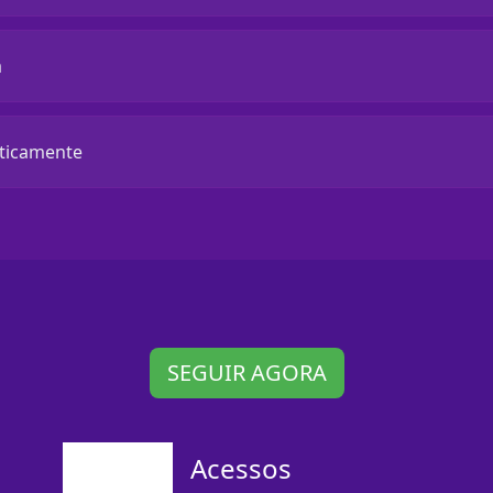
a
aticamente
SEGUIR AGORA
Acessos