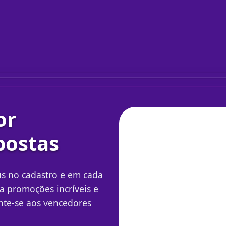
or
postas
s no cadastro e em cada
a promoções incríveis e
unte-se aos vencedores