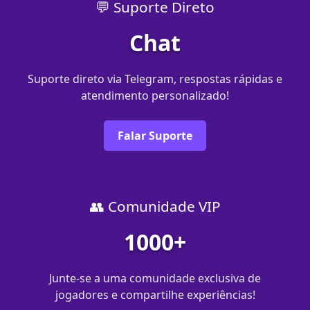
💬 Suporte Direto
Chat
Suporte direto via Telegram, respostas rápidas e
atendimento personalizado!
Falar Suporte
👥 Comunidade VIP
1000+
Junte-se a uma comunidade exclusiva de
jogadores e compartilhe experiências!