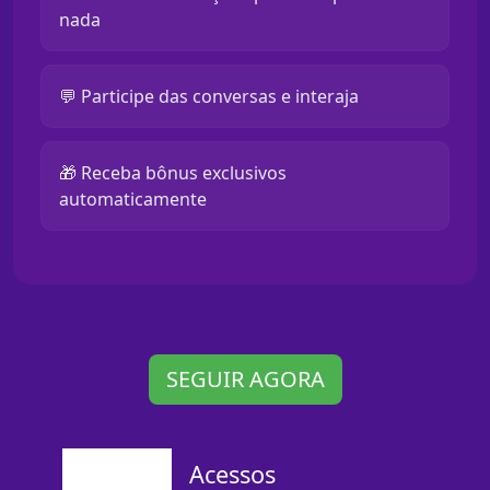
nada
💬 Participe das conversas e interaja
🎁 Receba bônus exclusivos
automaticamente
SEGUIR AGORA
Acessos