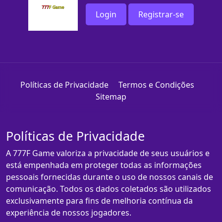
Login
Registrar-se
Políticas de Privacidade
Termos e Condições
Sitemap
Políticas de Privacidade
A 777F Game valoriza a privacidade de seus usuários e
está empenhada em proteger todas as informações
pessoais fornecidas durante o uso de nossos canais de
comunicação. Todos os dados coletados são utilizados
exclusivamente para fins de melhoria contínua da
experiência de nossos jogadores.