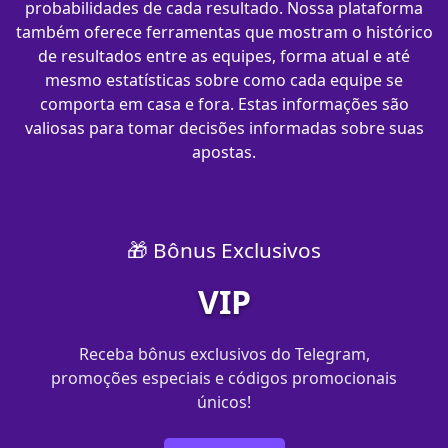
probabilidades de cada resultado. Nossa plataforma
também oferece ferramentas que mostram o histórico
de resultados entre as equipes, forma atual e até
mesmo estatísticas sobre como cada equipe se
comporta em casa e fora. Estas informações são
valiosas para tomar decisões informadas sobre suas
apostas.
🎁 Bônus Exclusivos
VIP
Receba bônus exclusivos do Telegram,
promoções especiais e códigos promocionais
únicos!