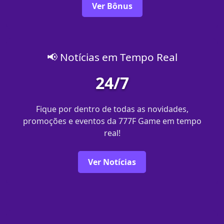
Ver Bônus
📢 Notícias em Tempo Real
24/7
Fique por dentro de todas as novidades,
promoções e eventos da 777F Game em tempo
real!
Ver Notícias