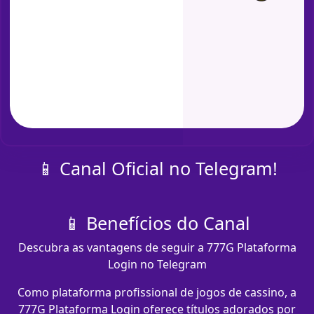
📱 Canal Oficial no Telegram!
📱 Benefícios do Canal
Descubra as vantagens de seguir a 777G Plataforma
Login no Telegram
Como plataforma profissional de jogos de cassino, a
777G Plataforma Login oferece títulos adorados por