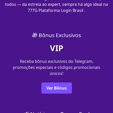
todos — da estreia ao expert, sempre há algo ideal na
777G Plataforma Login Brasil .
🎁 Bônus Exclusivos
VIP
Receba bônus exclusivos do Telegram,
promoções especiais e códigos promocionais
únicos!
Ver Bônus