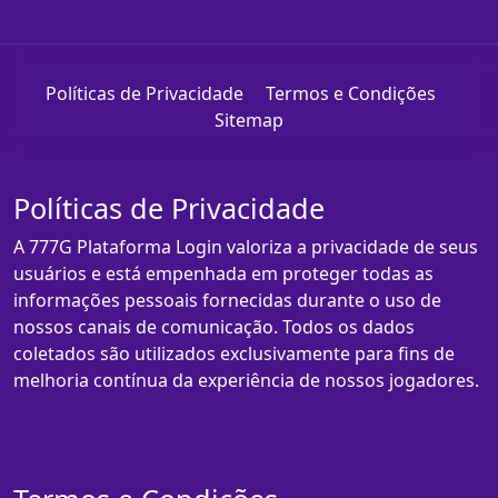
Políticas de Privacidade
Termos e Condições
Sitemap
Políticas de Privacidade
A 777G Plataforma Login valoriza a privacidade de seus
usuários e está empenhada em proteger todas as
informações pessoais fornecidas durante o uso de
nossos canais de comunicação. Todos os dados
coletados são utilizados exclusivamente para fins de
melhoria contínua da experiência de nossos jogadores.