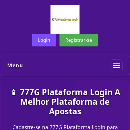
Login
Registrar-se
Menu
📱 777G Plataforma Login A
Melhor Plataforma de
Apostas
Cadastre-se na 777G Plataforma Login para