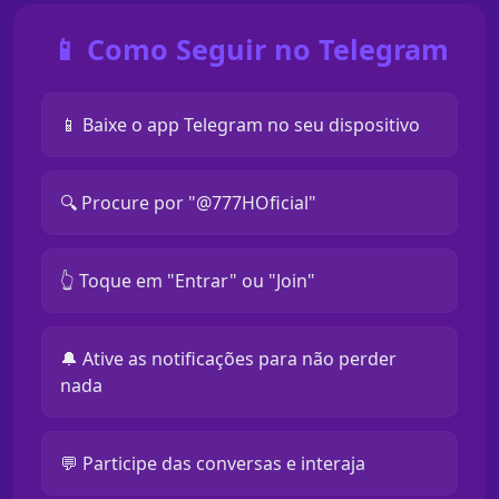
📱 Como Seguir no Telegram
📱 Baixe o app Telegram no seu dispositivo
🔍 Procure por "@777HOficial"
👆 Toque em "Entrar" ou "Join"
🔔 Ative as notificações para não perder
nada
💬 Participe das conversas e interaja