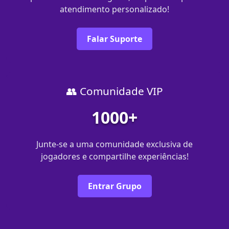
atendimento personalizado!
Falar Suporte
👥 Comunidade VIP
1000+
Junte-se a uma comunidade exclusiva de
jogadores e compartilhe experiências!
Entrar Grupo