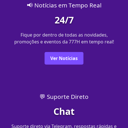
📢 Notícias em Tempo Real
24/7
Fique por dentro de todas as novidades,
promoções e eventos da 777H em tempo real!
Ver Notícias
💬 Suporte Direto
Chat
Suporte direto via Telegram, respostas rápidas e