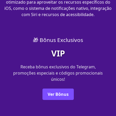
otimizado para aproveitar os recursos específicos do
iOS, como o sistema de notificações nativo, integração
com Siri e recursos de acessibilidade.
🎁 Bônus Exclusivos
VIP
Receba bônus exclusivos do Telegram,
promoções especiais e códigos promocionais
únicos!
Ver Bônus