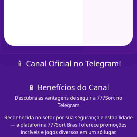
📱 Canal Oficial no Telegram!
📱 Benefícios do Canal
Descubra as vantagens de seguir a 777Sort no
Telegram
Reconhecida no setor por sua segurança e estabilidade
— a plataforma 777Sort Brasil oferece promoções
incríveis e jogos diversos em um só lugar.