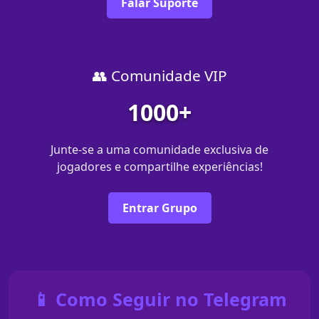
Falar Suporte
👥 Comunidade VIP
1000+
Junte-se a uma comunidade exclusiva de
jogadores e compartilhe experiências!
Entrar Grupo
📱 Como Seguir no Telegram