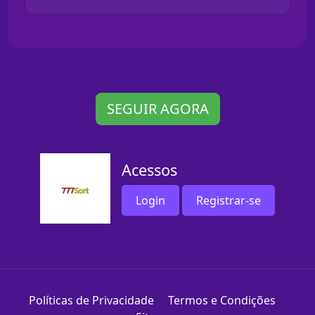
SEGUIR AGORA
Acessos
Login
Registrar-se
Políticas de Privacidade
Termos e Condições