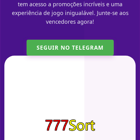
tem acesso a promoções incríveis e uma
experiência de jogo inigualável. Junte-se aos
vencedores agora!
SEGUIR NO TELEGRAM